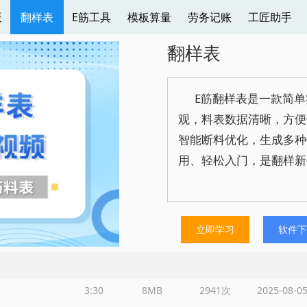
板
翻样表
E筋工具
模板算量
劳务记账
工匠助手
翻样表
E筋翻样表是一款简单
观，料表数据清晰，方便
智能断料优化，生成多种
用、轻松入门，是翻样新
立即学习
软件下
3:30
8MB
2941次
2025-08-0