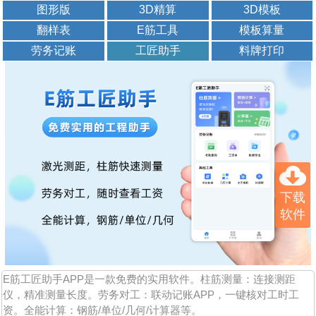
图形版
3D精算
3D模板
翻样表
E筋工具
模板算量
劳务记账
工匠助手
料牌打印
下载
软件
E筋工匠助手APP是一款免费的实用软件。柱筋测量：连接测距
仪，精准测量长度。劳务对工：联动记账APP，一键核对工时工
资。全能计算：钢筋/单位/几何/计算器等。